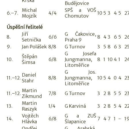
Krška
Budějovice
Michal
SPŠ a VOŠ
6.–7.
4/4
10
5
3
4
5
2
Mojzík
Chomutov
Úspěšní řešitelé
Jiří
G Čakovice,
8.
6/6
8
4
3
6
5
2
Setnička
Praha 9
9.
Jan Polášek
8/8
G Turnov
3
5
8
6
3
2
G Josefa
Štěpán
10.
6/8
Jungmanna,
8
1
10
4
1
2
Šimsa
Litoměřice
G Jos.
Daniel
11.–12.
8/8
Jungmanna,
10
5
4
0
4
2
Stahr
Litoměřice
Martin
11.–12.
7/8
G Turnov
3
2
8
5
5
2
Zikmund
Martin
13.
1/4
G Karviná
3
2
8
5
4
2
Raszyk
Vojtěch
G a ZUŠ
14.
6/8
7
4
7
1
-
1
Hlávka
Šlapanice
Ondřej
G Arabská,