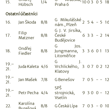
15.
1/4
10
0
3
0
5
1
Hübsch
Praha 6
Ostatní účastníci
G Mikulášské
16.
Jan Škoda
8/8
2
5
4
-
5
1
nám., Plzeň
G J. V. Jirsíka,
Filip
17.
8/8
České
6
3
3
-
2
1
Matzner
Budějovice
G Jos.
Ondřej
18.
8/8
Jungmanna,
3
3
6
0
1
13
Fiedler
Litoměřice
G J.
19.–
Juda Kaleta
4/6
Vrchlického,
3
0
7
0
2
12
21.
Klatovy
19.–
Jan Mašek
7/8
G Benešov
7
0
5
-
-
12
21.
SPŠ
19.–
Petr Pecha
4/4
strojnická,
9
3
0
0
-
12
21.
Vsetín
Karolína
22.
8/8
G Česká Lípa
7
0
3
-
0
1
Burešová