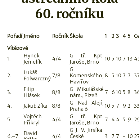
60. ročníku
Pořadí
Jméno
Ročník
Škola
1
2
3
4
5
C
Vítězové
Hynek
G tř. Kpt.
1.
4/4
10
5
10
7
13
4
Jemelík
Jaroše, Brno
G
Lukáš
2.
7/8
Komenského,
8
5
10
7
7
3
Folwarczný
Havířov
Filip
G Mikulášské
3.
8/8
7
6
10
5
8
3
Hlásek
nám., Plzeň
G Nad Alejí,
4.
Jakub Zíka
8/8
10
5
7
9
2
3
Praha 6
Vojtěch
G tř. Kpt.
5.
4/4
7
4
4
5
9
2
Přikryl
Jaroše, Brno
G J. V. Jirsíka,
David
6.–7.
4/4
České
3
7
7
-
10
2