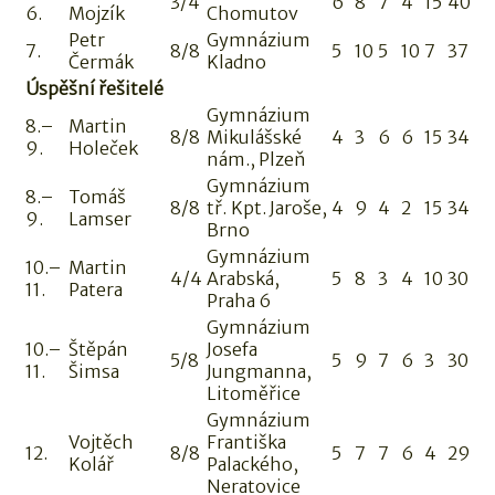
3/4
6
8
7
4
15
40
6.
Mojzík
Chomutov
Petr
Gymnázium
7.
8/8
5
10
5
10
7
37
Čermák
Kladno
Úspěšní řešitelé
Gymnázium
8.–
Martin
8/8
Mikulášské
4
3
6
6
15
34
9.
Holeček
nám., Plzeň
Gymnázium
8.–
Tomáš
8/8
tř. Kpt. Jaroše,
4
9
4
2
15
34
9.
Lamser
Brno
Gymnázium
10.–
Martin
4/4
Arabská,
5
8
3
4
10
30
11.
Patera
Praha 6
Gymnázium
10.–
Štěpán
Josefa
5/8
5
9
7
6
3
30
11.
Šimsa
Jungmanna,
Litoměřice
Gymnázium
Vojtěch
Františka
12.
8/8
5
7
7
6
4
29
Kolář
Palackého,
Neratovice