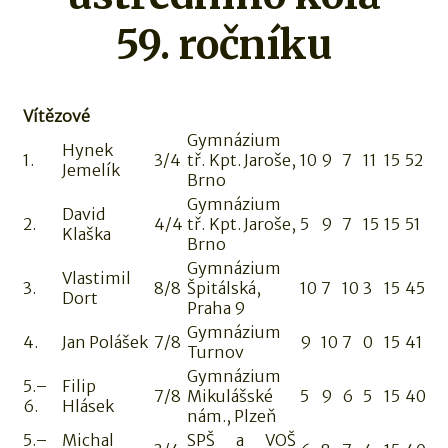
59. ročníku
Vítězové
Gymnázium
Hynek
1.
3/4
tř. Kpt. Jaroše,
10
9
7
11
15
52
Jemelík
Brno
Gymnázium
David
2.
4/4
tř. Kpt. Jaroše,
5
9
7
15
15
51
Klaška
Brno
Gymnázium
Vlastimil
3.
8/8
Špitálská,
10
7
10
3
15
45
Dort
Praha 9
Gymnázium
4.
Jan Polášek
7/8
9
10
7
0
15
41
Turnov
Gymnázium
5.–
Filip
7/8
Mikulášské
5
9
6
5
15
40
6.
Hlásek
nám., Plzeň
5.–
Michal
SPŠ a VOŠ