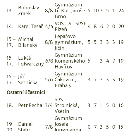
Gymnázium
Bohuslav
13.
8/8
tř. Kpt. Jaroše,
5
10
3
5
1
24
Zmek
Brno
VOŠ a SPŠE
14.
Karel Tesař
4/4
4
8
6
2
0
20
Plzeň
Lepařovo
15.–
Michal
8/8
gymnázium,
5
5
3
3
3
19
17.
Bilanský
Jičín
Gymnázium
15.–
Lukáš
6/8
Komenského,
5
–
3
4
7
19
17.
Folwarczný
Havířov
Gymnázium
15.–
Jiří
5/6
Čakovice,
3
7
3
3
3
19
17.
Setnička
Praha 9
Ostatní účastníci
SPŠ
18.
Petr Pecha
3/4
Strojnická,
3
7
1
5
0
16
Vsetín
Gymnázium
19.–
Daniel
Josefa
7/8
0
7
3
5
0
15
20.
Stahr
Jungmanna,