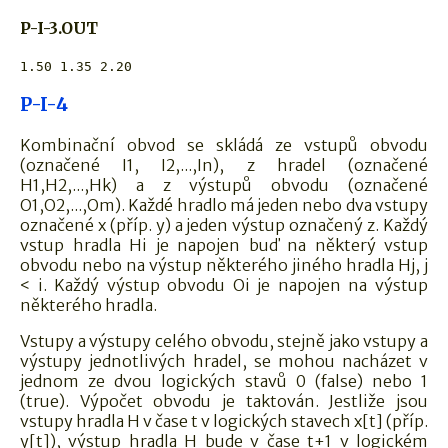
P-I-3.OUT
P-I-4
Kombinační obvod se skládá ze vstupů obvodu
(označené I1, I2,...,In), z hradel (označené
H1,H2,...,Hk) a z výstupů obvodu (označené
O1,O2,...,Om). Každé hradlo má jeden nebo dva vstupy
označené x (příp. y) a jeden výstup označený z. Každý
vstup hradla Hi je napojen buď na některý vstup
obvodu nebo na výstup některého jiného hradla Hj, j
< i. Každý výstup obvodu Oi je napojen na výstup
některého hradla.
Vstupy a výstupy celého obvodu, stejně jako vstupy a
výstupy jednotlivých hradel, se mohou nacházet v
jednom ze dvou logických stavů 0 (false) nebo 1
(true). Výpočet obvodu je taktován. Jestliže jsou
vstupy hradla H v čase t v logických stavech x[t] (příp.
y[t]), výstup hradla H bude v čase t+1 v logickém