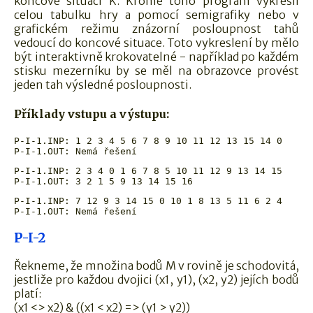
koncové situaci K. Kromě toho program vykreslí
celou tabulku hry a pomocí semigrafiky nebo v
grafickém režimu znázorní posloupnost tahů
vedoucí do koncové situace. Toto vykreslení by mělo
být interaktivně krokovatelné - například po každém
stisku mezerníku by se měl na obrazovce provést
jeden tah výsledné posloupnosti.
Příklady vstupu a výstupu:
P-I-1.INP: 1 2 3 4 5 6 7 8 9 10 11 12 13 15 14 0

P-I-1.INP: 2 3 4 0 1 6 7 8 5 10 11 12 9 13 14 15

P-I-1.INP: 7 12 9 3 14 15 0 10 1 8 13 5 11 6 2 4

P-I-2
Řekneme, že množina bodů M v rovině je schodovitá,
jestliže pro každou dvojici (x1, y1), (x2, y2) jejích bodů
platí:
(x1 <> x2) & ((x1 < x2) => (y1 > y2))