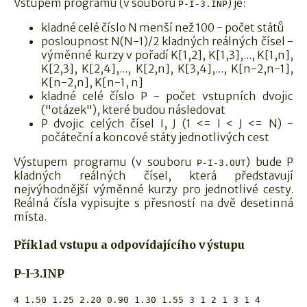
Vstupem programu (v souboru
) je:
P-I-3.INP
kladné celé číslo N menší než 100 - počet států
posloupnost N(N-1)/2 kladných reálných čísel -
výměnné kurzy v pořadí K[1,2], K[1,3],..., K[1,n],
K[2,3], K[2,4],..., K[2,n], K[3,4],..., K[n-2,n-1],
K[n-2,n], K[n-1, n]
kladné celé číslo P - počet vstupních dvojic
("otázek"), které budou následovat
P dvojic celých čísel I, J (1 <= I < J <= N) -
počáteční a koncové státy jednotlivých cest
Výstupem programu (v souboru
) bude P
P-I-3.OUT
kladných reálných čísel, která představují
nejvýhodnější výměnné kurzy pro jednotlivé cesty.
Reálná čísla vypisujte s přesností na dvě desetinná
místa.
Příklad vstupu a odpovídajícího výstupu
P-I-3.INP