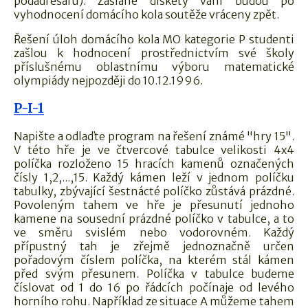
podadresářů). Zaslané diskety vám budou po
vyhodnocení domácího kola soutěže vráceny zpět.
Řešení úloh domácího kola MO kategorie P studenti
zašlou k hodnocení prostřednictvím své školy
příslušnému oblastnímu výboru matematické
olympiády nejpozději do 10.12.1996.
P-I-1
Napište a odlaďte program na řešení známé "hry 15".
V této hře je ve čtvercové tabulce velikosti 4x4
políčka rozloženo 15 hracích kamenů označených
čísly 1,2,...,15. Každý kámen leží v jednom políčku
tabulky, zbývající šestnácté políčko zůstává prázdné.
Povoleným tahem ve hře je přesunutí jednoho
kamene na sousední prázdné políčko v tabulce, a to
ve směru svislém nebo vodorovném. Každý
přípustný tah je zřejmě jednoznačně určen
pořadovým číslem políčka, na kterém stál kámen
před svým přesunem. Políčka v tabulce budeme
číslovat od 1 do 16 po řádcích počínaje od levého
horního rohu. Například ze situace A můžeme tahem