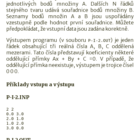
jednotlivých bodů množiny A. Dalších N řádků
stejného tvaru udává souřadnice bodů množiny B.
Seznamy bodů množin A a B jsou uspořádány
vzestupně podle hodnot první souřadnice. Můžete
předpokládat, že vstupní data jsou zadána korektně.
Výstupem programu (v souboru
) je jeden
P-I-2.OUT
řádek obsahující tři reálná čísla A, B, C oddělená
mezerami. Tato čísla představují koeficienty některé
oddělující přímky Ax + By + C =0. V případě, že
oddělující přímka neexistuje, výstupem je trojice čísel
0 0 0.
Příklady vstupu a výstupu
P-I-2.INP
2 2

0.0 3.0

2.0 1.0

1.0 2.0
