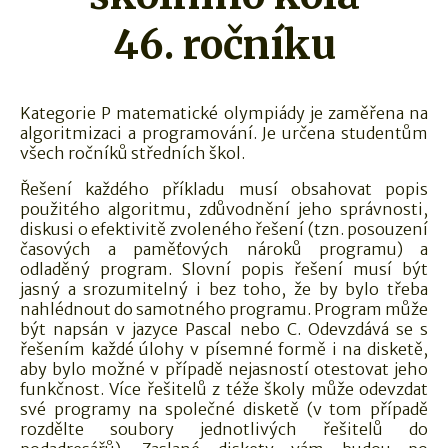
46. ročníku
Kategorie P matematické olympiády je zaměřena na
algoritmizaci a programování. Je určena studentům
všech ročníků středních škol.
Řešení každého příkladu musí obsahovat popis
použitého algoritmu, zdůvodnění jeho správnosti,
diskusi o efektivitě zvoleného řešení (tzn. posouzení
časových a paměťových nároků programu) a
odladěný program. Slovní popis řešení musí být
jasný a srozumitelný i bez toho, že by bylo třeba
nahlédnout do samotného programu. Program může
být napsán v jazyce Pascal nebo C. Odevzdává se s
řešením každé úlohy v písemné formě i na disketě,
aby bylo možné v případě nejasností otestovat jeho
funkčnost. Více řešitelů z téže školy může odevzdat
své programy na společné disketě (v tom případě
rozdělte soubory jednotlivých řešitelů do