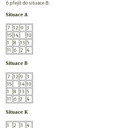
6 přejít do situace B:
Situace A
7
12
9
3
15
14
10
1
8
13
5
11
6
2
4
Situace B
7
12
9
3
15
14
10
1
8
13
5
11
6
2
4
Situace K
1
2
3
4