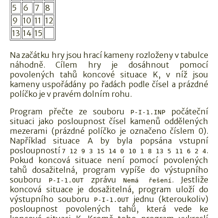
5
6
7
8
9
10
11
12
13
14
15
Na začátku hry jsou hrací kameny rozloženy v tabulce
náhodně. Cílem hry je dosáhnout pomocí
povolených tahů koncové situace K, v níž jsou
kameny uspořádány po řadách podle čísel a prázdné
políčko je v pravém dolním rohu.
Program přečte ze souboru
počáteční
P-I-1.INP
situaci jako posloupnost čísel kamenů oddělených
mezerami (prázdné políčko je označeno číslem 0).
Například situace A by byla popsána vstupní
posloupností
.
7 12 9 3 15 14 0 10 1 8 13 5 11 6 2 4
Pokud koncová situace není pomocí povolených
tahů dosažitelná, program vypíše do výstupního
souboru
zprávu
. Jestliže
P-I-1.OUT
Nemá řešení
koncová situace je dosažitelná, program uloží do
výstupního souboru
jednu (kteroukoliv)
P-I-1.OUT
posloupnost povolených tahů, která vede ke