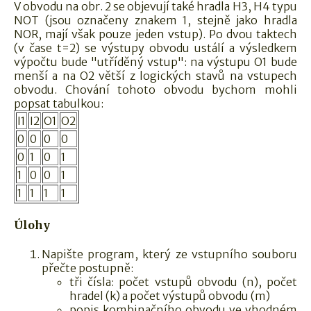
V obvodu na obr. 2 se objevují také hradla H3, H4 typu
NOT (jsou označeny znakem 1, stejně jako hradla
NOR, mají však pouze jeden vstup). Po dvou taktech
(v čase t=2) se výstupy obvodu ustálí a výsledkem
výpočtu bude "utříděný vstup": na výstupu O1 bude
menší a na O2 větší z logických stavů na vstupech
obvodu. Chování tohoto obvodu bychom mohli
popsat tabulkou:
I1
I2
O1
O2
0
0
0
0
0
1
0
1
1
0
0
1
1
1
1
1
Úlohy
Napište program, který ze vstupního souboru
přečte postupně:
tři čísla: počet vstupů obvodu (n), počet
hradel (k) a počet výstupů obvodu (m)
popis kombinačního obvodu ve vhodném