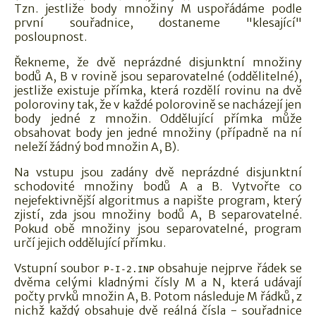
Tzn. jestliže body množiny M uspořádáme podle
první souřadnice, dostaneme "klesající"
posloupnost.
Řekneme, že dvě neprázdné disjunktní množiny
bodů A, B v rovině jsou separovatelné (oddělitelné),
jestliže existuje přímka, která rozdělí rovinu na dvě
poloroviny tak, že v každé polorovině se nacházejí jen
body jedné z množin. Oddělující přímka může
obsahovat body jen jedné množiny (případně na ní
neleží žádný bod množin A, B).
Na vstupu jsou zadány dvě neprázdné disjunktní
schodovité množiny bodů A a B. Vytvořte co
nejefektivnější algoritmus a napište program, který
zjistí, zda jsou množiny bodů A, B separovatelné.
Pokud obě množiny jsou separovatelné, program
určí jejich oddělující přímku.
Vstupní soubor
obsahuje nejprve řádek se
P-I-2.INP
dvěma celými kladnými čísly M a N, která udávají
počty prvků množin A, B. Potom následuje M řádků, z
nichž každý obsahuje dvě reálná čísla - souřadnice