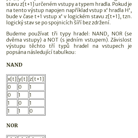
stavu z[t+1] určeném vstupy a typem hradla. Pokud je
na tento výstup napojen například vstup x' hradla H',
bude v čase t+1 vstup x' v logickém stavu z[t+1], tzn.
logický stav se po spojnicích šíří bez zdržení.
Budeme používat tři typy hradel: NAND, NOR (se
dvěma vstupy) a NOT (s jedním vstupem). Závislost
výstupu těchto tří typů hradel na vstupech je
popsána následující tabulkou:
NAND
x[t]
y[t]
z[t+1]
0
0
1
0
1
1
1
0
1
1
1
0
NOR