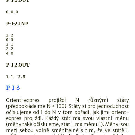
P-I-2.OUT
P-I-2.INP
2 2

0 3

2 1

2 2

P-I-2.OUT
P-I-3
Orient-expres projíždí N různými státy
(předpokládejme N < 100). Státy si pro jednoduchost
očíslujeme od 1 do N v tom pořadí, jak jimi orient-
expres projíždí. Každý stát má svou vlastní měnu
(měny také očíslujeme, stát L má měnu L). Měny jsou
mezi sebou volně směnitelné s tím, že ve státě L