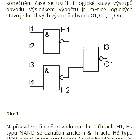
konečném čase se ustálí i logické stavy výstupů
obvodu. Výsledkem výpočtu je m-tice logických
stavů jednotlivých výstupů obvodu O1, O2, ..., Om.
Obr. 1.
Například v případě obvodu na obr. 1 (hradla H1, H2
typu NAND se označují znakem &, hradlo H3 typu
NOR označujeme symbolem 1) předpokládejme, že