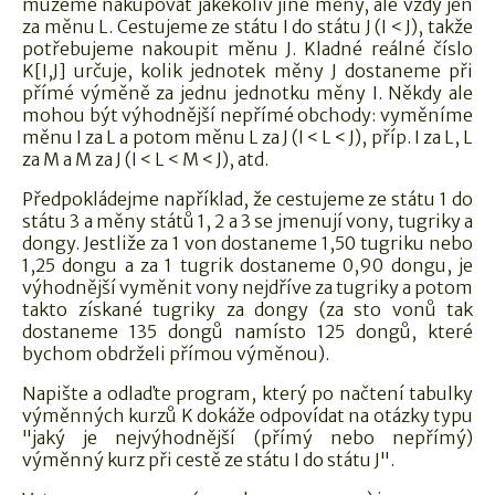
můžeme nakupovat jakékoliv jiné měny, ale vždy jen
za měnu L. Cestujeme ze státu I do státu J (I < J), takže
potřebujeme nakoupit měnu J. Kladné reálné číslo
K[I,J] určuje, kolik jednotek měny J dostaneme při
přímé výměně za jednu jednotku měny I. Někdy ale
mohou být výhodnější nepřímé obchody: vyměníme
měnu I za L a potom měnu L za J (I < L < J), příp. I za L, L
za M a M za J (I < L < M < J), atd.
Předpokládejme například, že cestujeme ze státu 1 do
státu 3 a měny států 1, 2 a 3 se jmenují vony, tugriky a
dongy. Jestliže za 1 von dostaneme 1,50 tugriku nebo
1,25 dongu a za 1 tugrik dostaneme 0,90 dongu, je
výhodnější vyměnit vony nejdříve za tugriky a potom
takto získané tugriky za dongy (za sto vonů tak
dostaneme 135 dongů namísto 125 dongů, které
bychom obdrželi přímou výměnou).
Napište a odlaďte program, který po načtení tabulky
výměnných kurzů K dokáže odpovídat na otázky typu
"jaký je nejvýhodnější (přímý nebo nepřímý)
výměnný kurz při cestě ze státu I do státu J".