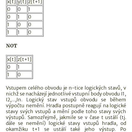
x[t]
y[t]
z[t+1]
0
0
1
0
1
0
1
0
0
1
1
0
NOT
x[t]
z[t+1]
0
1
1
0
Vstupem celého obvodu je n-tice logických stavů, v
nichž se nacházejí jednotlivé vstupní body obvodu I1,
I2,...,In. Logický stav vstupů obvodu se během
výpočtu nemění. Hradla postupně reagují na logické
stavy svých vstupů a mění podle toho stavy svých
výstupů. Samozřejmě, jakmile se v čase t ustálí (tj.
dále se nemění) logické stavy vstupů hradla, od
okamžiku t+1 se ustálí také jeho výstup. Po